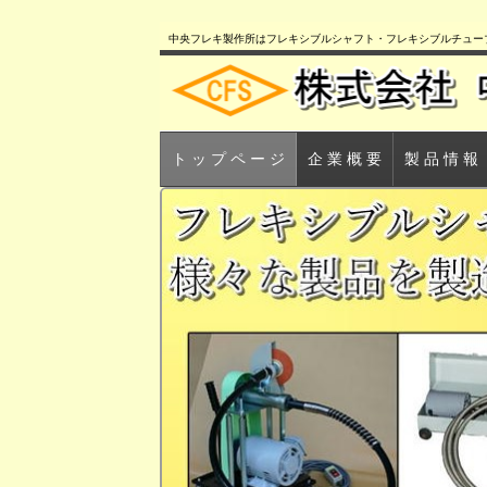
中央フレキ製作所はフレキシブルシャフト・フレキシブルチュー
ト ッ プ ペ ー ジ
企 業 概 要
製 品 情 報