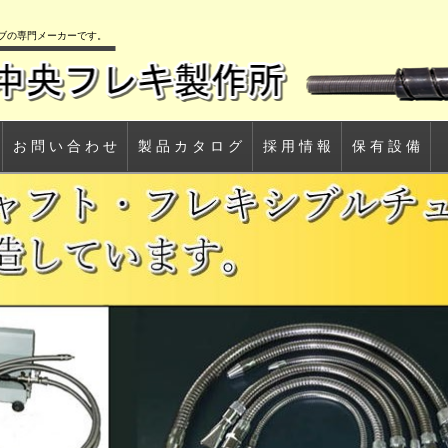
ブの専門メーカーです。
お 問 い 合 わ せ
製 品 カ タ ロ グ
採 用 情 報
保 有 設 備