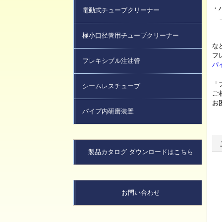
・
電動式チューブクリーナー
極
極小口径管用チューブクリーナー
な
フ
フレキシブル注油管
パ
「
シームレスチューブ
ご
お
パイプ内研磨装置
製品カタログ ダウンロードはこちら
お問い合わせ