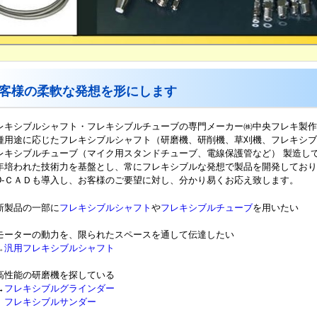
客様の柔軟な発想を形にします
レキシブルシャフト・フレキシブルチューブの専門メーカー㈱中央フレキ製作
種用途に応じたフレキシブルシャフト（研磨機、研削機、草刈機、フレキシブ
レキシブルチューブ（マイク用スタンドチューブ、電線保護管など） 製造し
年培われた技術力を基盤とし、常にフレキシブルな発想で製品を開発しており
D-ＣＡＤも導入し、お客様のご要望に対し、分かり易くお応え致します。
新製品の一部に
フレキシブルシャフト
や
フレキシブルチューブ
を用いたい
モーターの動力を、限られたスペースを通して伝達したい
→
汎用フレキシブルシャフト
高性能の研磨機を探している
→
フレキシブルグラインダー
レキシブルサンダー